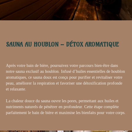
SAUNA AU HOUBLON – DÉTOX AROMATIQUE
Après votre bain de bière, poursuivez votre parcours bien-être dans
notre sauna exclusif au houblon. Infusé d’huiles essentielles de houblon
aromatiques, ce sauna doux est conçu pour purifier et revitaliser votre
peau, améliorer la respiration et favoriser une détoxification profonde
et relaxante.
La chaleur douce du sauna ouvre les pores, permettant aux huiles et
nutriments naturels de pénétrer en profondeur. Cette étape complète
parfaitement le bain de bière et maximise les bienfaits pour votre corps.